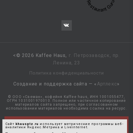
Restaurant Guru
<
©
2026
Kaffee Haus,
г. Петрозаводск, пр.
Ленина, 23
Политика конфиденциальности
Создание и поддержка сайта — «
Артлекс
»
© ООО «Свеман», кофейня Kaffee haus, ИНН 1001055477,
ОГРН 1031001970010. Полное или частичное копирование
материалов сайта запрещено, при согласованном
использовании материалов необходима ссылка на ресурс.
Продолжая использовать наш сайт, Вы даете
✖
Сайт
khausptz.ru
использует метрические программы веб-
согласие на обработку файлов cookie и
аналитики Яндекс.Метрика и Liveinternet.
пользовательских данных (указанных в формах отправки