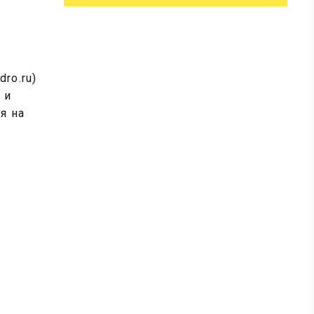
ro.ru)
 и
я на