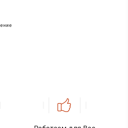
шение