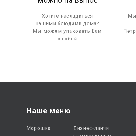
Вас
Можно на вынос
тов
Хотите насладиться
Мы
но
нашими блюдами дома?
мся
Мы можем упаковать Вам
Петр
с собой
Наше меню
Морошка
Бизнес-ланчи
(комплексные