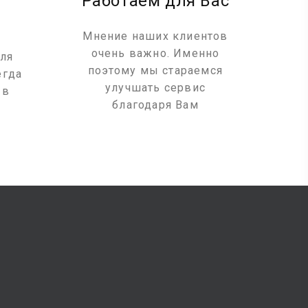
Работаем для Вас
М
Мнение наших клиентов
очень важно. Именно
на
ля
поэтому мы стараемся
Мы 
егда
улучшать сервис
 в
благодаря Вам