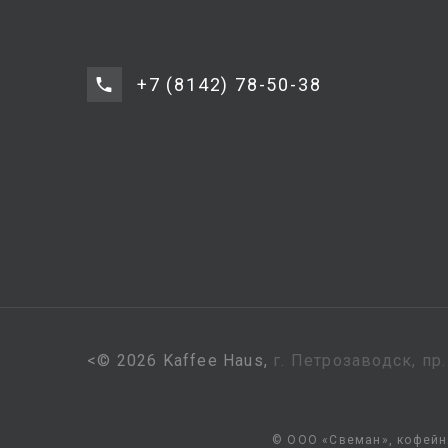
+7 (8142) 78-50-38
<
©
2026
Kaffee Haus,
г. Петрозаводск, пр
© ООО «Свеман», кофейня