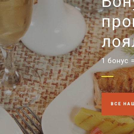
Бон
про
лоя
1 бонус 
ВСЕ НА