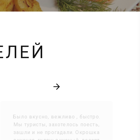
ЕЛЕЙ
Было вкусно, вежливо , быстро.
Мы туристы, захотелось поесть,
зашли и не прогадали. Окрошка