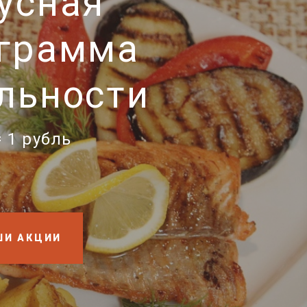
усная
грамма
льности
= 1 рубль
ШИ АКЦИИ