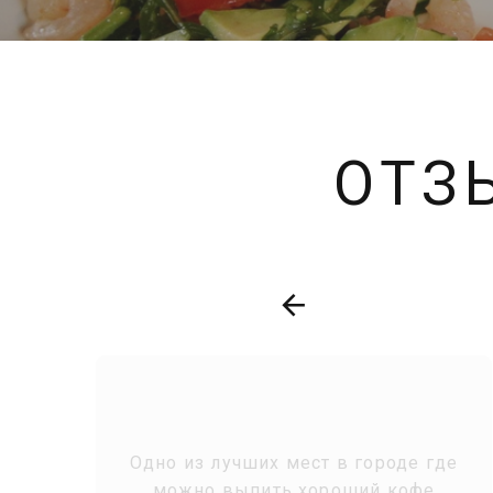
ОТЗ
-
Одно из лучших мест в городе где
р
можно выпить хороший кофе